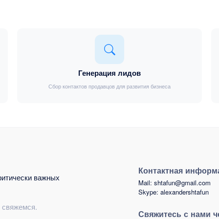
Генерация лидов
Сбор контактов продавцов для развития бизнеса
Контактная информ
ритически важных
Mail: shtafun@gmail.com
Skype: alexandershtafun
и свяжемся.
Свяжитесь с нами ч